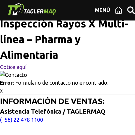
Multisitios
/
Inicio
/
Inspección Rayos X Multi-línea –
MENÚ
Pharma y Alimentaria
Inspección Rayos X Multi-
línea – Pharma y
Alimentaria
Cotice aquí
Error:
Formulario de contacto no encontrado.
x
INFORMACIÓN DE VENTAS:
Asistencia Telefónica / TAGLERMAQ
(+56) 22 478 1100