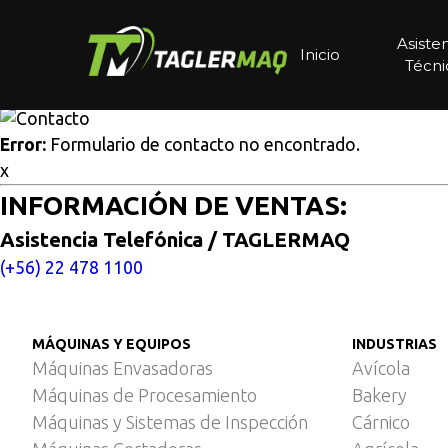
Multisitios
/
Inicio
/
Soluciones tecnológicas para automatiz
Soluciones tecnológicas pa
Asiste
Inicio
Técni
Cotice aquí
Error:
Formulario de contacto no encontrado.
x
INFORMACIÓN DE VENTAS:
Asistencia Telefónica / TAGLERMAQ
(+56) 22 478 1100
MÁQUINAS Y EQUIPOS
INDUSTRIAS
Máquinas Envasadoras
Avícola
Máquinas de Procesamiento
Bakery
Máquinas y Sistemas de Inspección
Cárnico