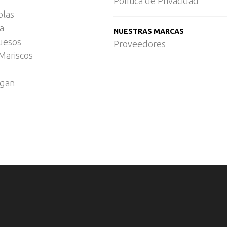
Política de Privacidad
olas
ca
NUESTRAS MARCAS
uesos
Proveedores
Mariscos
egan