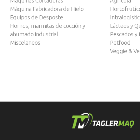
Máquinas Cortadoras
Agrícola
Máquina Fabricadora de Hielo
Hortofrutíc
Equipos de Desposte
Intralogísti
Hornos, marmitas de cocción y
Lácteos y Q
ahumado industrial
Pescados y 
Miscelaneos
Petfood
Veggie & V