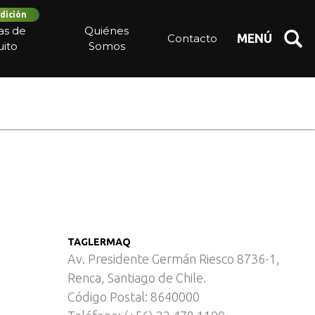
dición
s – Hortofrutícola
ias de
Quiénes
Contacto
MENÚ
ito
Somos
TAGLERMAQ
Av. Presidente Germán Riesco 8736-1,
Renca, Santiago de Chile.
Código Postal: 8640000