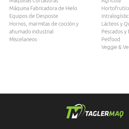
Máquinas Cortadoras
Agrícola
Máquina Fabricadora de Hielo
Hortofrutíc
Equipos de Desposte
Intralogísti
Hornos, marmitas de cocción y
Lácteos y Q
ahumado industrial
Pescados y 
Miscelaneos
Petfood
Veggie & V