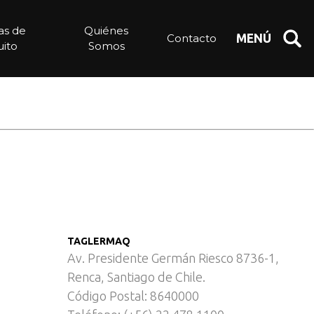
noma – Hortofrutícola
ias de
Quiénes
Contacto
MENÚ
ito
Somos
TAGLERMAQ
Av. Presidente Germán Riesco 8736-1,
Renca, Santiago de Chile.
Código Postal: 8640000