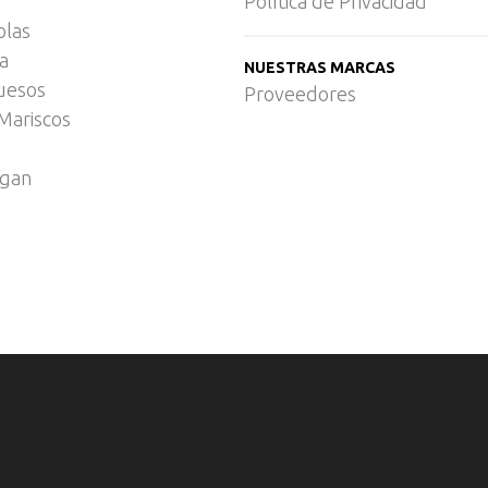
Política de Privacidad
olas
ca
NUESTRAS MARCAS
uesos
Proveedores
Mariscos
egan