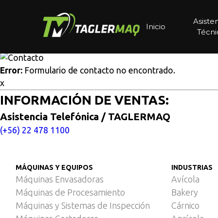
Multisitios
/
Inicio
/
Aplicación de UVC en obscuridad con p
Aplicación de UVC en obsc
Asiste
Inicio
Técni
Cotice aquí
Error:
Formulario de contacto no encontrado.
x
INFORMACIÓN DE VENTAS:
Asistencia Telefónica / TAGLERMAQ
(+56) 22 478 1100
MÁQUINAS Y EQUIPOS
INDUSTRIAS
Máquinas Envasadoras
Avícola
Máquinas de Procesamiento
Bakery
Máquinas y Sistemas de Inspección
Cárnico