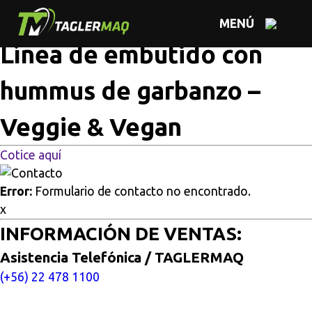
Multisitios
/
Inicio
/
Línea de embutido con hummus de
MENÚ
garbanzo – Veggie & Vegan
Línea de embutido con
hummus de garbanzo –
Veggie & Vegan
Cotice aquí
Error:
Formulario de contacto no encontrado.
x
INFORMACIÓN DE VENTAS:
Asistencia Telefónica / TAGLERMAQ
(+56) 22 478 1100