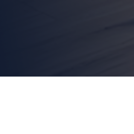
En la segunda jornada de Interpack 2026,
la feria líder mundial de procesamiento y
packaging que se desarrolla entre el 7 y el
13 de mayo en Düsseldorf, Alemania,
VC999 está exhibiendo la envasadora al