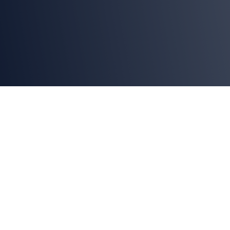
Tecnología
multiproceso que
revoluciona
el control
térmico de alimentos