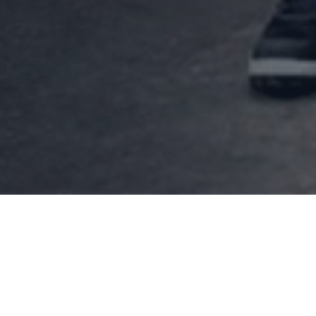
Potenciamos nuestras
competencias técnicas en
intralogística