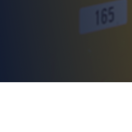
Modula Flexibox
Un sistema escalable
que automatiza tu picking y maximiza cada
metro cuadrado
Muchas empresas enfrentan desafíos logísticos cada