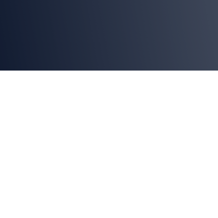
En el tercer día de Interpack 2026, la feria
internacional de procesamiento y
packaging que se desarrolla entre el 7 y el
13 de mayo en Düsseldorf, Alemania,
Handtmann está presentando soluciones
orientadas a automatizar la transferencia
y alimentación de líneas de packaging para
la industria alimentaria.
Uno de los desarrollos destacados corresponde a