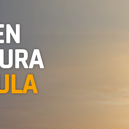
EN
TURA
ULA