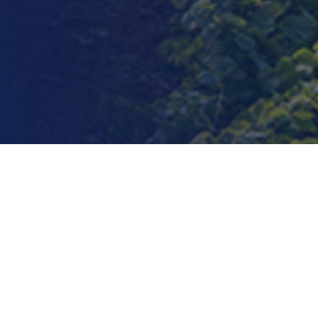
En la Industria agríco
que atienden las nece
hasta mantenimiento 
Almacenes Modula ayu