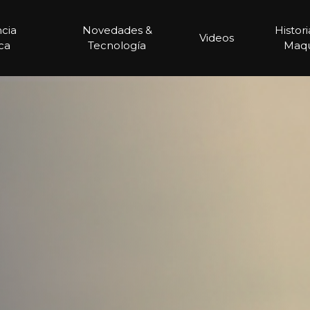
ncia
Novedades &
Histor
Videos
ca
Tecnología
Maqu