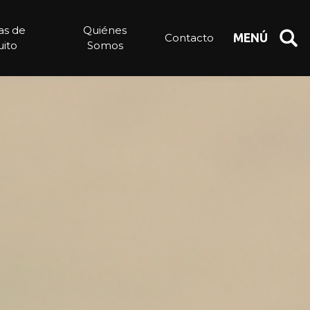
ias de
Quiénes
Contacto
MENÚ
ito
Somos