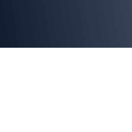
Ergonomía en plantas
avícolas:
cómo la
automatización reduce
carga física y mejora la
eficiencia
En el procesamiento avícola, gran parte de las tareas