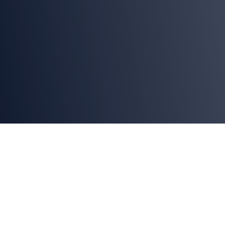
Chile sigue liderando a nivel mundial en
exportación de manzanas gracias a la
tecnología del
sistema de envasado Flow
Pack
que logra asegurar frescura,
protección y eficiencia en cada envío.
A la
vez, este sistema permite envasar grandes