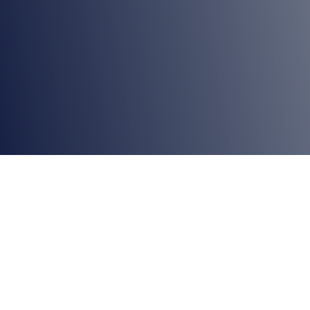
Entrenamiento técnico en Handtmann:
Operación y control de
Embutidora PVLH-
252L
Desde Alemania, Taglermaq refuerza su compromiso
con la innovación y la excelencia técnica. Nuestro
equipo SAT se capacita junto a Handtmann,