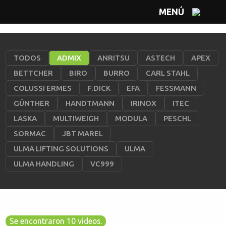
MENÚ
TODOS
ADMIX
ANRITSU
ASTECH
APEX
BETTCHER
BIRO
BURRO
CARL STAHL
COLUSSI ERMES
F.DICK
EFA
FESSMANN
GÜNTHER
HANDTMANN
IRINOX
ITEC
LASKA
MULTIWEIGH
MODULA
PESCHL
SORMAC
JBT MAREL
ULMA LIFTING SOLUTIONS
ULMA
ULMA HANDLING
VC999
Se encontraron 10 videos.