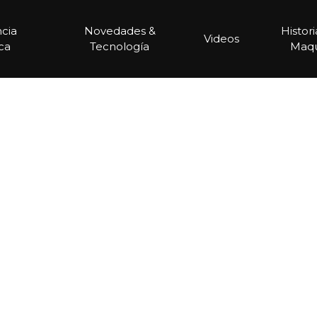
ncia
Novedades &
Histor
Videos
ca
Tecnología
Maqu