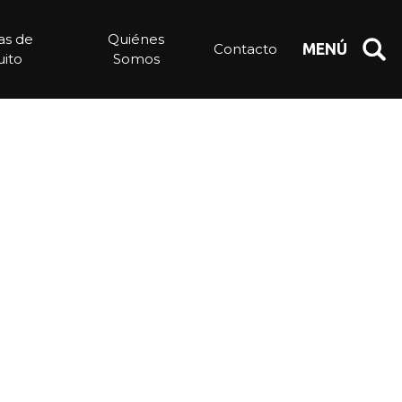
ias de
Quiénes
Contacto
MENÚ
ito
Somos