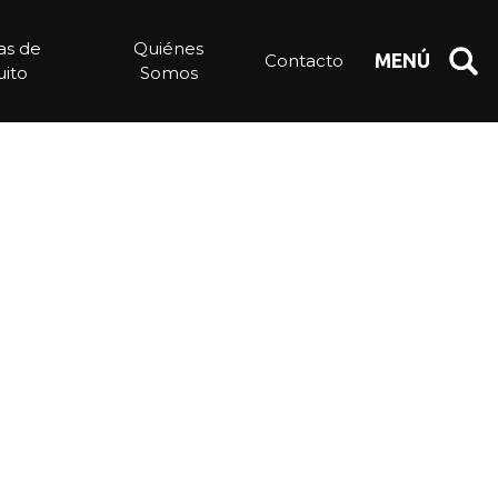
ias de
Quiénes
Contacto
MENÚ
ito
Somos