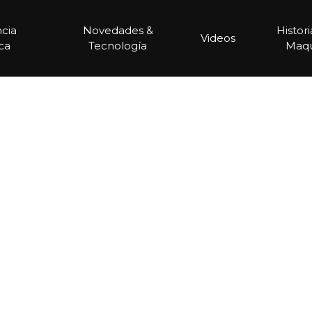
ncia
Novedades &
Histor
Videos
ca
Tecnología
Maqu