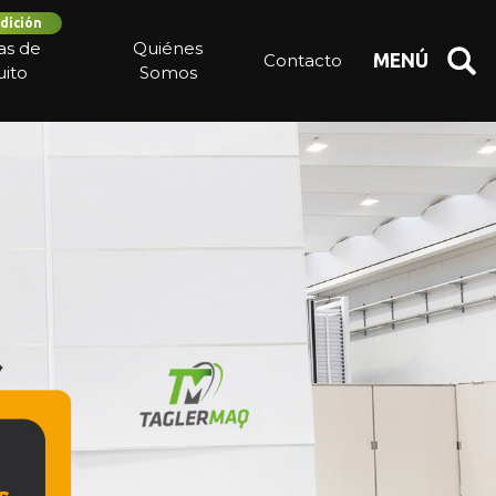
dición
ias de
Quiénes
Contacto
MENÚ
ito
Somos