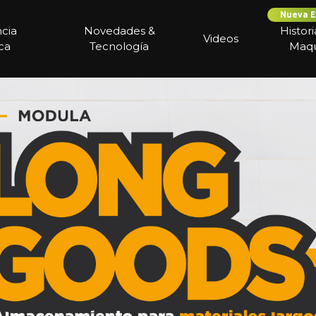
Nueva E
ncia
Novedades &
Histor
Videos
ca
Tecnología
Maqu