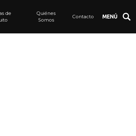
ias de
Quiénes
Contacto
MENÚ
ito
Somos