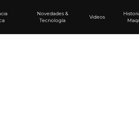
ncia
Novedades &
Histor
Videos
ca
Tecnología
Maqu