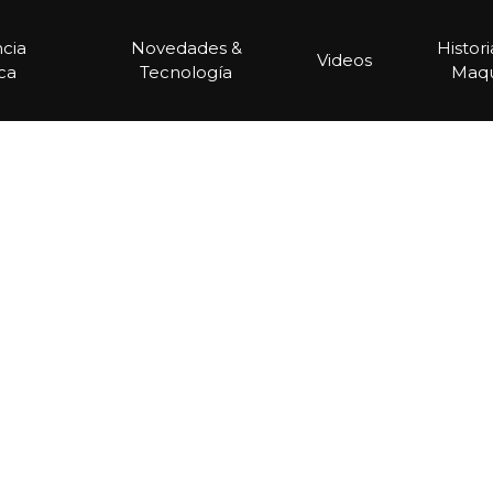
ncia
Novedades &
Histor
Videos
ca
Tecnología
Maqu