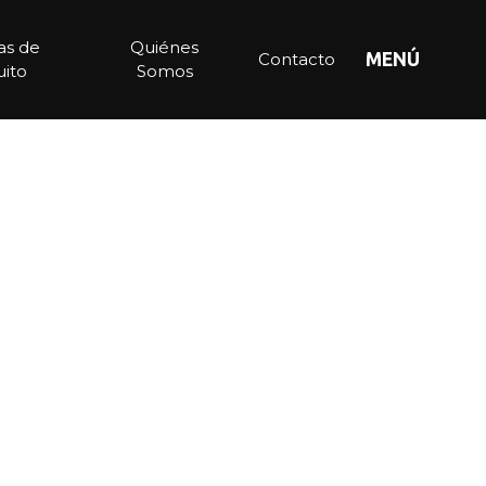
ias de
Quiénes
Contacto
MENÚ
ito
Somos