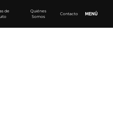
ias de
Quiénes
Contacto
MENÚ
ito
Somos