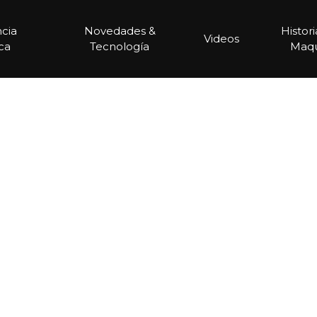
ncia
Novedades &
Histor
Videos
ca
Tecnología
Maqu