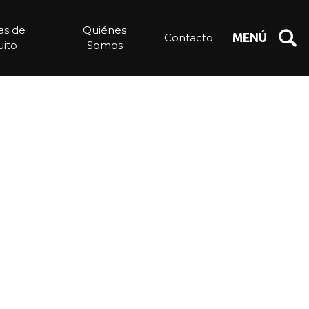
ias de
Quiénes
Contacto
MENÚ
ito
Somos