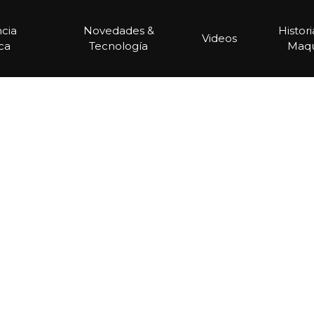
ncia
Novedades &
Histor
Videos
ca
Tecnología
Maqu