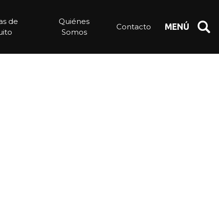
ias de
Quiénes
Contacto
MENÚ
ito
Somos