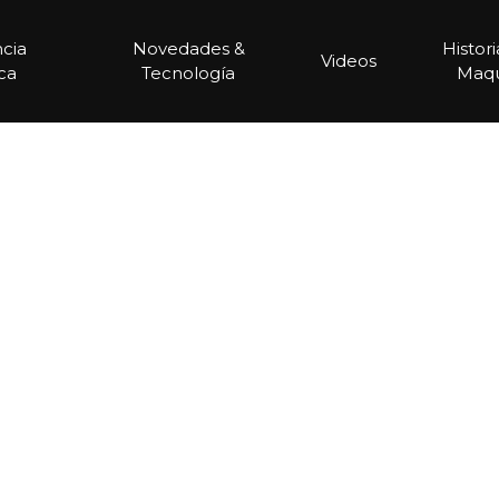
ncia
Novedades &
Histor
Videos
ca
Tecnología
Maqu