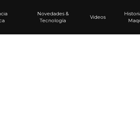
ncia
Novedades &
Histor
Videos
ca
Tecnología
Maqu