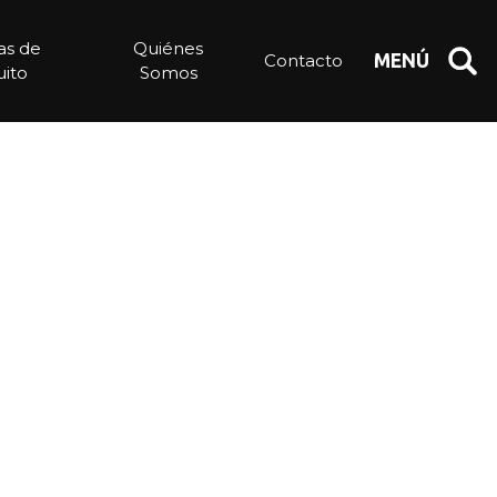
ias de
Quiénes
Contacto
MENÚ
ito
Somos