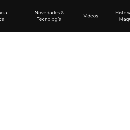
ncia
Novedades &
Histor
Videos
ca
Tecnología
Maqu