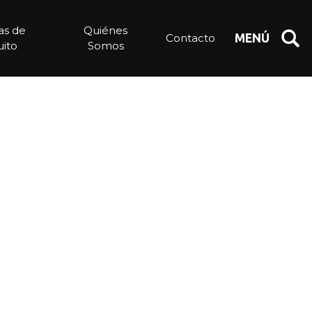
ias de
Quiénes
Contacto
MENÚ
ito
Somos