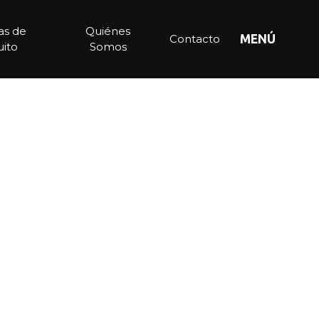
ias de
Quiénes
Contacto
MENÚ
ito
Somos