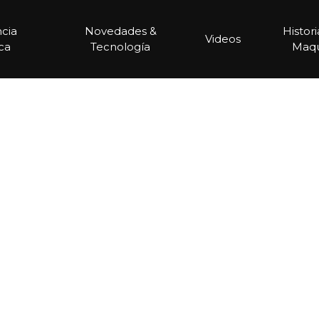
ncia
Novedades &
Histor
Videos
ca
Tecnología
Maqu