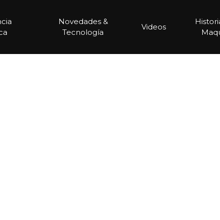
ncia
Novedades &
Histor
Videos
ca
Tecnología
Maqu