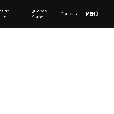
ias de
Quiénes
Contacto
MENÚ
ito
Somos