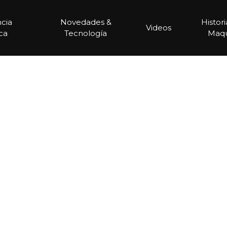
ncia
Novedades &
Histor
Videos
ca
Tecnología
Maqu