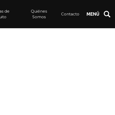
ias de
Quiénes
Contacto
MENÚ
ito
Somos