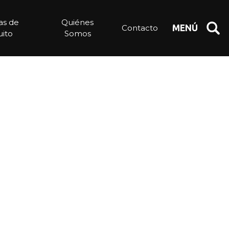
ias de
Quiénes
Contacto
MENÚ
ito
Somos