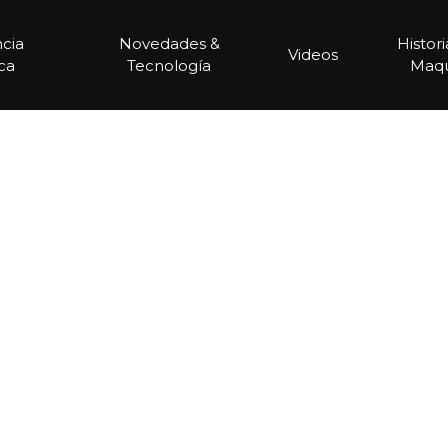
ncia
Novedades &
Histor
Videos
ca
Tecnología
Maqu