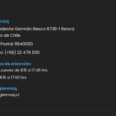
maq
sidente Germán Riesco 8736-1 Renca.
o de Chile.
 Postal: 8640000
o: (+56) 22 478 1100
os de Atención
Jueves de 8:15 a 17:45 hrs.
8:15 a 17:00 hrs.
aglermaq
lermaq.cl