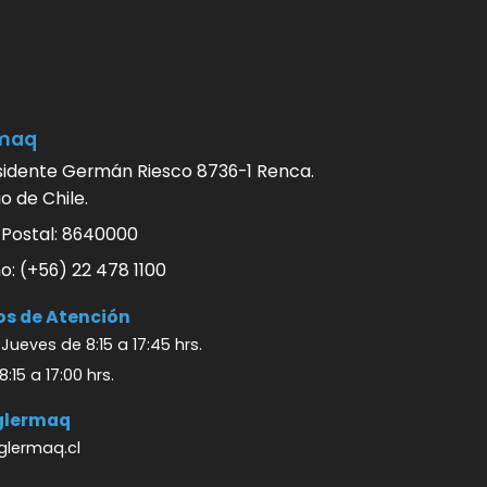
maq
sidente Germán Riesco 8736-1 Renca.
o de Chile.
 Postal: 8640000
o: (+56) 22 478 1100
os de Atención
Jueves de 8:15 a 17:45 hrs.
8:15 a 17:00 hrs.
aglermaq
lermaq.cl