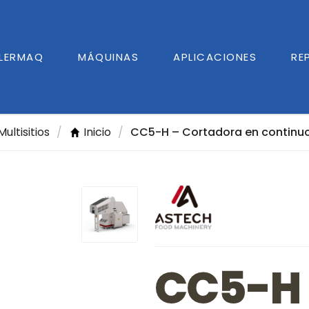
GLERMAQ
MÁQUINAS
APLICACIONES
RE
Multisitios
/
Inicio
/
CC5-H – Cortadora en continu
CC5-H