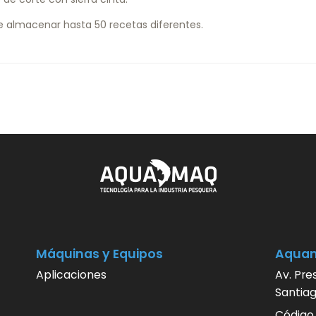
de almacenar hasta 50 recetas diferentes.
Máquinas y Equipos
Aqua
Aplicaciones
Av. Pre
Santiag
Código