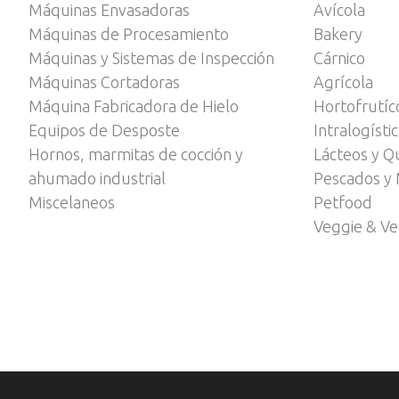
Máquinas Envasadoras
Avícola
Máquinas de Procesamiento
Bakery
Máquinas y Sistemas de Inspección
Cárnico
Máquinas Cortadoras
Agrícola
Máquina Fabricadora de Hielo
Hortofrutíc
Equipos de Desposte
Intralogísti
Hornos, marmitas de cocción y
Lácteos y Q
ahumado industrial
Pescados y 
Miscelaneos
Petfood
Veggie & V