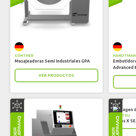
GÜNTHER
HANDTMAN
Masajeadoras Semi industriales GPA
Embutidora
Advanced E
VER PRODUCTOS
ANRITSU
Rayos X S