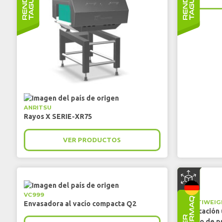
ANRITSU
Rayos X SERIE-XR75
VER PRODUCTOS
VC999
MULTIWEIG
Envasadora al vacío compacta Q2
Aplicación 
rango de p