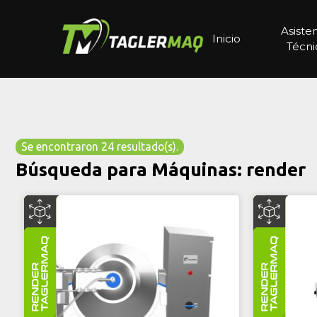
Asiste
Inicio
Técni
Se encontraron 24 resultado(s).
Búsqueda para Máquinas:
render