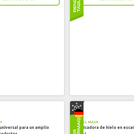
H
MAREL MAJA
universal para un amplio
Fabricadora de hielo en esca
roductos
SAH-L