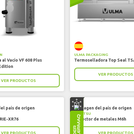
N
ULMA PACKAGING
 al Vacío VF 608 Plus
Termoselladora Top Seal TS
dition
VER PRODUCTOS
VER PRODUCTOS
ANRITSU
ERIE-XR76
Detector de metales M6h
VER PRODUCTOS
VER PRODUCTOS