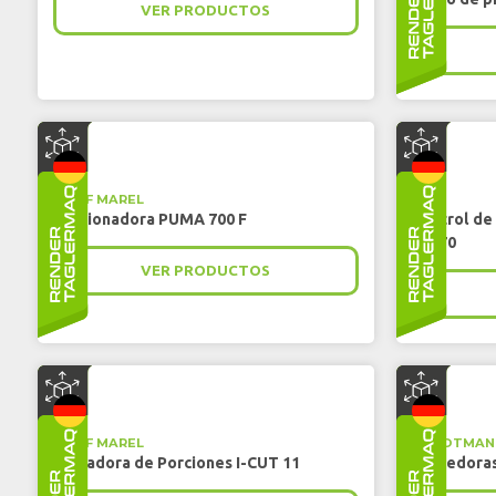
VER PRODUCTOS
TREIF MAREL
ITEC
Porcionadora PUMA 700 F
Control de
23770
VER PRODUCTOS
TREIF MAREL
HANDTMAN
Cortadora de Porciones I-CUT 11
Torcedoras