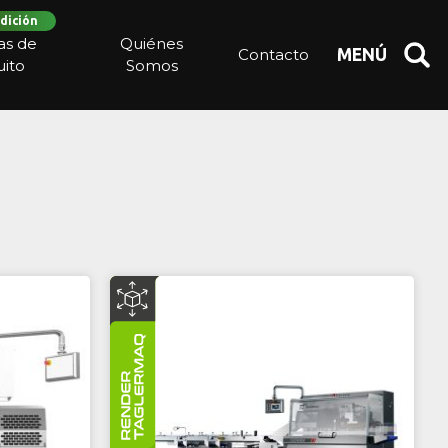
dición
ias de
Quiénes
Contacto
MENÚ
ito
Somos