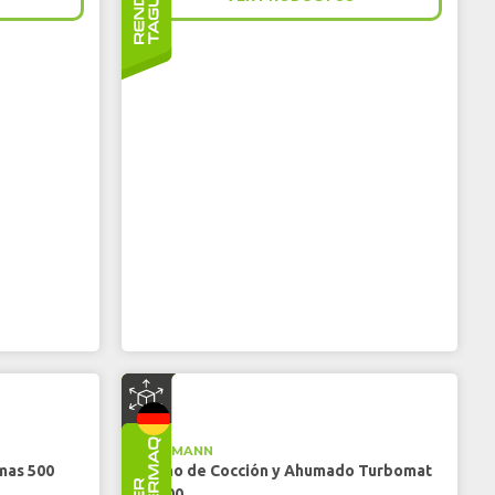
FESSMANN
mas 500
Horno de Cocción y Ahumado Turbomat
T3000