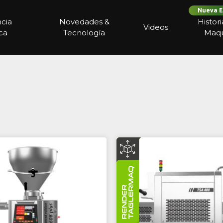
Nueva E
ncia
Novedades &
Histor
Videos
ca
Tecnología
Maqu