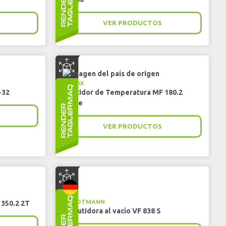
VER PRODUCTOS
IRINOX
-32
Abatidor de Temperatura MF 180.2
Large
VER PRODUCTOS
HANDTMANN
350.2 2T
Embutidora al vacío VF 838 S